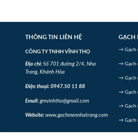
THÔNG TIN LIÊN HỆ
GẠCH 
→ Gạch m
CÔNG TY TNHH VĨNH THỌ
Địa chỉ:
Số 701 đường 2/4, Nha
→ Gạch 
Trang, Khánh Hòa
→ Gạch m
Điện thoại:
0947.50 11 88
→ Gạch 
Email:
gmvinhtho@gmail.com
→ Gạch 
Website:
www.gachmennhatrang.com
→ Gạch 