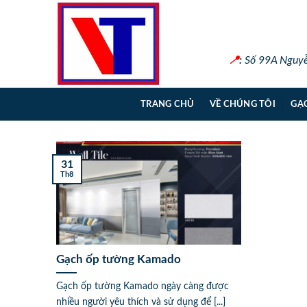
Skip
to
content
📍
:
Số 99A Nguyễn
TRANG CHỦ
VỀ CHÚNG TÔI
GẠ
31
Th8
Gạch ốp tường Kamado
Gạch ốp tường Kamado ngày càng được
nhiều người yêu thích và sử dụng để [...]