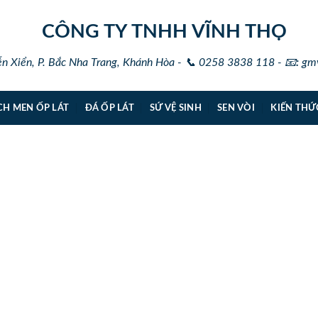
CÔNG TY TNHH VĨNH THỌ
 Xiển, P. Bắc Nha Trang, Khánh Hòa - 📞 0258 3838 118 - 📧
:
gmv
CH MEN ỐP LÁT
ĐÁ ỐP LÁT
SỨ VỆ SINH
SEN VÒI
KIẾN THỨ