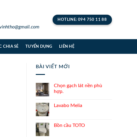
HOTLINE: 094 750 11 88
inhtho@gmail.com
C CHIA SẺ
TUYỂN DỤNG
LIÊN HỆ
BÀI VIẾT MỚI
Chọn gạch lát nền phù
hợp.
Lavabo Melia
Bồn cầu TOTO