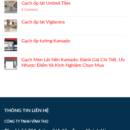
Gạch ốp lát United Tiles
1
Comment
Gạch ốp lát Viglacera
Gạch ốp tường Kamado
Gạch Men Lát Nền Kamado: Đánh Giá Chi Tiết, Ưu
Nhược Điểm Và Kinh Nghiệm Chọn Mua
THÔNG TIN LIÊN HỆ
CÔNG TY TNHH VĨNH THỌ